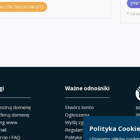
מיין
בדקו את ההצעות שלנו עכ
* רונה
gi
Ważne odnośniki
estruj domenę
Stwórz konto
M
s
feruj domenę
Ogłoszenia
R
ing www
Wyślij zgłoszenie
K
Polityka Cooki
ail
Regulaminy Usług
0
cie i FAQ
Polityka prywatności
Używamy plików cookie