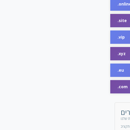
.onlin
.site
.vip
.xyz
.eu
.com
ים
 שלנו
תקציב