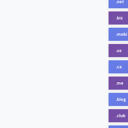
.net
.biz
.mobi
.us
.ca
.me
.blog
.club