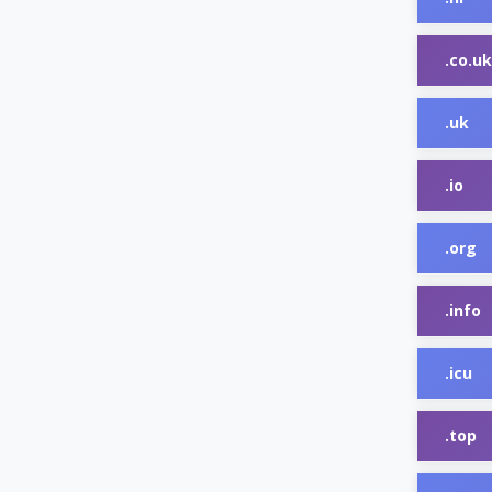
.co.uk
.uk
.io
.org
.info
.icu
.top