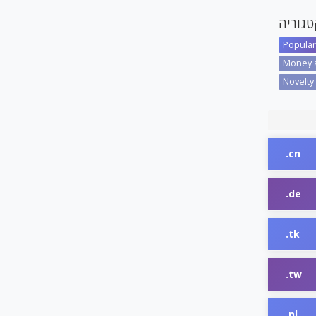
טגוריה
Popular 
Money a
Novelty 
.cn
.de
.tk
.tw
.nl