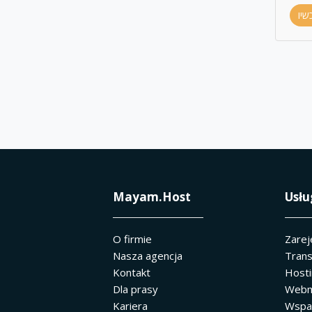
שיו
Mayam.Host
Usłu
O firmie
Zarej
Nasza agencja
Trans
Kontakt
Host
Dla prasy
Webm
Kariera
Wspar