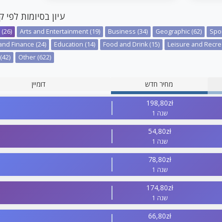
עיון בסיומות לפי ק
(26)
Arts and Entertainment (19)
Business (34)
Geographic (62)
Spor
nd Finance (24)
Education (14)
Food and Drink (15)
Leisure and Recrea
(42)
Other (622)
מחיר חדש
דומיין
198,80zł
1 שנה
54,80zł
1 שנה
78,80zł
1 שנה
174,80zł
1 שנה
66,80zł