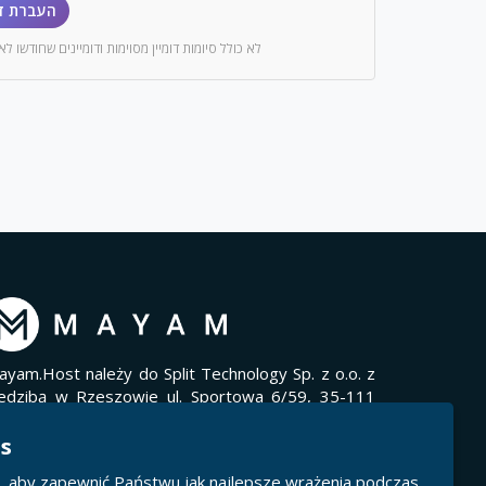
העברת דו
לא כולל סיומות דומיין מסוימות ודומיינים שחודשו לאח
ayam.Host należy do Split Technology Sp. z o.o. z
iedzibą w Rzeszowie ul. Sportowa 6/59, 35-111
zeszów, wpisaną do Rejestru Przedsiębiorców w
rajowym Rejestrze Sądowym pod numerem
es
000805583 w Sądzie Rejonowym w Rzeszowie XII
, aby zapewnić Państwu jak najlepsze wrażenia podczas