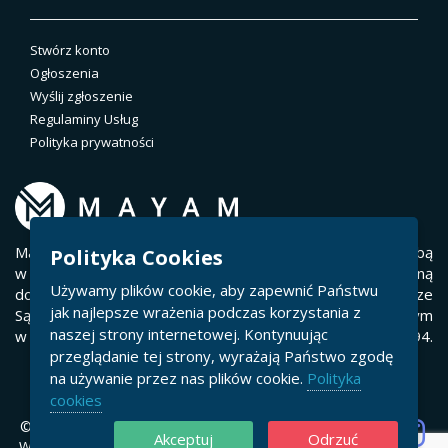
Stwórz konto
Ogłoszenia
Wyślij zgłoszenie
Regulaminy Usług
Polityka prywatności
Mayam.Host należy do Split Technology Sp. z o.o. z siedzibą
Polityka Cookies
w Rzeszowie ul. Sportowa 6/59, 35-111 Rzeszów, wpisaną
Używamy plików cookie, aby zapewnić Państwu
do Rejestru Przedsiębiorców w Krajowym Rejestrze
jak najlepsze wrażenia podczas korzystania z
Sądowym pod numerem 0000805583 w Sądzie Rejonowym
naszej strony internetowej. Kontynuując
w Rzeszowie XII Wydział Gospodarczy, nr NIP 8133823294.
przeglądanie tej strony, wyrażają Państwo zgodę
na używanie przez nas plików cookie.
Polityka
cookies
© Split Technology Sp. z o.o.
Akceptuj
Odrzuć
Wszelkie Prawa Zastrzeżone