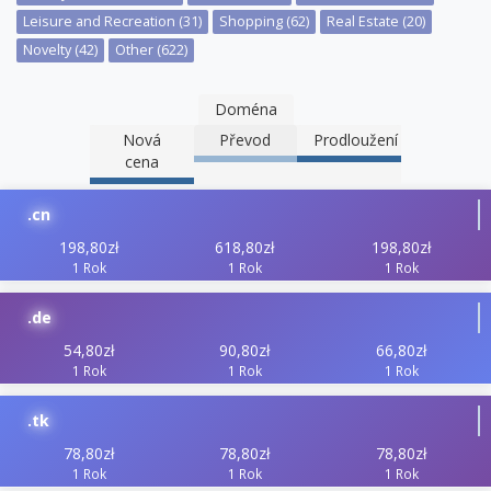
Leisure and Recreation (31)
Shopping (62)
Real Estate (20)
Novelty (42)
Other (622)
Doména
Nová
Převod
Prodloužení
cena
.cn
198,80zł
618,80zł
198,80zł
1 Rok
1 Rok
1 Rok
.de
54,80zł
90,80zł
66,80zł
1 Rok
1 Rok
1 Rok
.tk
78,80zł
78,80zł
78,80zł
1 Rok
1 Rok
1 Rok