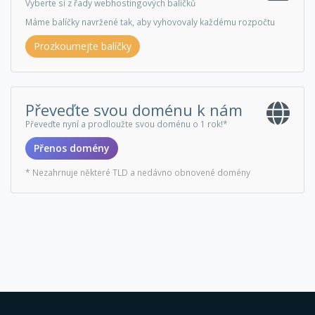
Vyberte si z řady webhostingových balíčků
Máme balíčky navržené tak, aby vyhovovaly každému rozpočtu
Prozkoumejte balíčky
Převeďte svou doménu k nám
Převeďte nyní a prodloužte svou doménu o 1 rok!*
Přenos domény
* Nezahrnuje některé TLD a nedávno obnovené domény