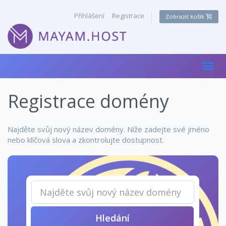
Přihlášení
Registrace
Zobrazit košík
Přepn
Registrace domény
Najděte svůj nový název domény. Níže zadejte své jméno
nebo klíčová slova a zkontrolujte dostupnost.
Hledání