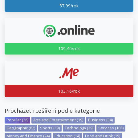
37,99/rok
109,40/rok
103,16/rok
Procházet rozšíření podle kategorie
Popular (26)
Arts and Entertainment (19)
Business (34)
Geographic (62)
Sports (19)
Technology (29)
Services (101)
Money and Finance (24)
Education (14)
Food and Drink (15)