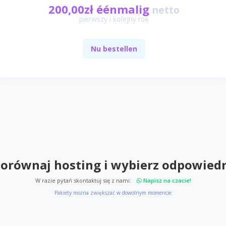
200,00zł éénmalig
netto
pierwszy i kolejny rok
Nu bestellen
orównaj hosting i wybierz odpowied
W razie pytań skontaktuj się z nami:
Napisz na czacie!
Pakiety można zwiększać w dowolnym momencie