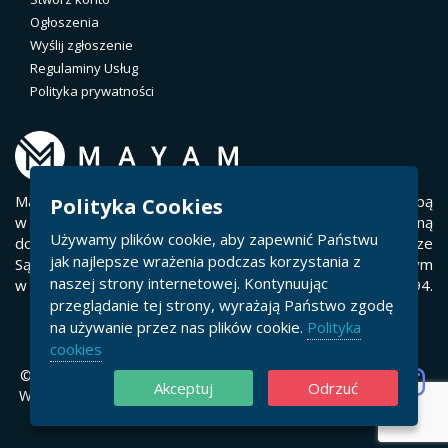
Ogłoszenia
Wyślij zgłoszenie
Regulaminy Usług
Polityka prywatności
Mayam.Host należy do Split Technology Sp. z o.o. z siedzibą
Polityka Cookies
w Rzeszowie ul. Sportowa 6/59, 35-111 Rzeszów, wpisaną
Używamy plików cookie, aby zapewnić Państwu
do Rejestru Przedsiębiorców w Krajowym Rejestrze
jak najlepsze wrażenia podczas korzystania z
Sądowym pod numerem 0000805583 w Sądzie Rejonowym
naszej strony internetowej. Kontynuując
w Rzeszowie XII Wydział Gospodarczy, nr NIP 8133823294.
przeglądanie tej strony, wyrażają Państwo zgodę
na używanie przez nas plików cookie.
Polityka
cookies
© Split Technology Sp. z o.o.
Akceptuj
Odrzuć
Wszelkie Prawa Zastrzeżone